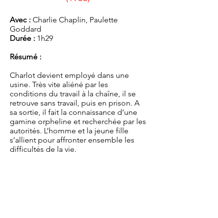
Avec :
Charlie Chaplin, Paulette
Goddard
Durée :
1h29
Résumé :
Charlot devient employé dans une
usine. Très vite aliéné par les
conditions du travail à la chaîne, il se
retrouve sans travail, puis en prison. A
sa sortie, il fait la connaissance d’une
gamine orpheline et recherchée par les
autorités. L’homme et la jeune fille
s’allient pour affronter ensemble les
difficultés de la vie.
lenche...
Entrée GRATUITE
Renseignements au
05 57 42 50 40
(Mairie de Saint-Christoly)