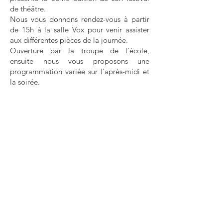
de théâtre.
Nous vous donnons rendez-­vous à partir
de 15h à la salle Vox pour venir assister
aux différentes pièces de la journée.
Ouverture par la troupe de l'école,
ensuite nous vous proposons une
programmation variée sur l'après­-midi et
la soirée.
Informations sur le programme, les
horaires et tarifs à venir.
Contact :
06 35 30 75 64
/
ecoledesarts.hdg@gmail.com
Samedi 30 mai 2026 à 15h
Infos pratiques