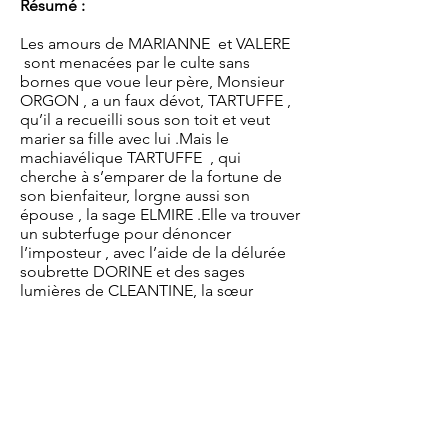
Résumé :
Les amours de MARIANNE et VALERE
sont menacées par le culte sans
bornes que voue leur père, Monsieur
ORGON , a un faux dévot, TARTUFFE ,
qu’il a recueilli sous son toit et veut
marier sa fille avec lui .Mais le
machiavélique TARTUFFE , qui
cherche à s’emparer de la fortune de
son bienfaiteur, lorgne aussi son
épouse , la sage ELMIRE .Elle va trouver
un subterfuge pour dénoncer
l’imposteur , avec l’aide de la délurée
soubrette DORINE et des sages
lumières de CLEANTINE, la sœur
d’ELMIRE.
Tout finira bien dans un monde ennemi
de la fraude, et « que ne peut tromper
tout l’art des imposteurs »
Tout public à partir de 4 ans
Durée
: 1h30